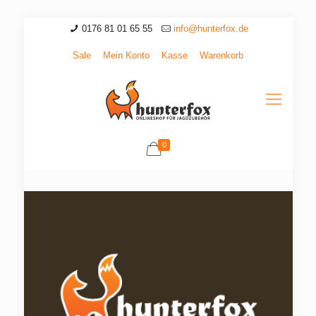
0176 81 01 65 55
info@hunterfox.de
Sale
Mein Konto
Kasse
Warenkorb
0