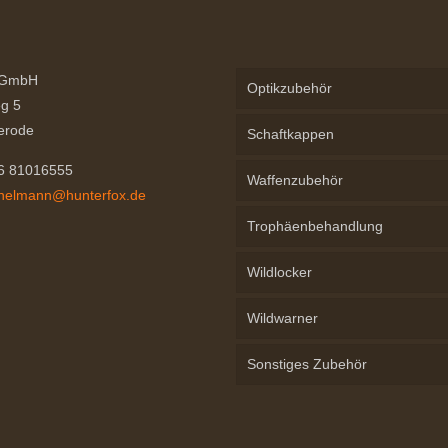
 GmbH
Optikzubehör
g 5
erode
Schaftkappen
76 81016555
Waffenzubehör
chelmann@hunterfox.de
Trophäenbehandlung
Wildlocker
Wildwarner
Sonstiges Zubehör