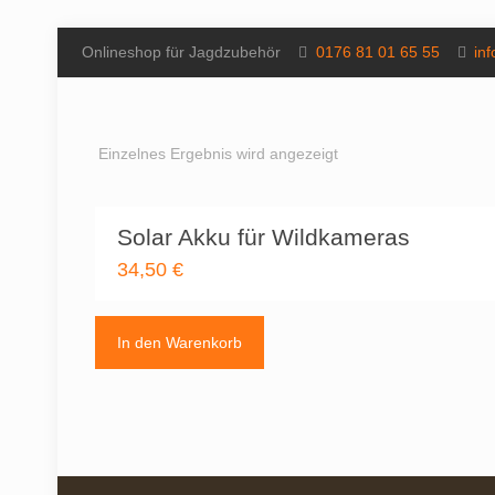
Onlineshop für Jagdzubehör
0176 81 01 65 55
in
Einzelnes Ergebnis wird angezeigt
Solar Akku für Wildkameras
34,50
€
In den Warenkorb