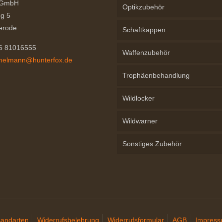
 GmbH
Optikzubehör
g 5
erode
Schaftkappen
76 81016555
Waffenzubehör
chelmann@hunterfox.de
Trophäenbehandlung
Wildlocker
Wildwarner
Sonstiges Zubehör
sandarten
Widerrufsbelehrung
Widerrufsformular
AGB
Impres