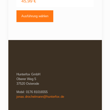
45,99
€
Dieses
Produkt
Ausführung wählen
weist
mehrere
Varianten
auf.
Die
Optionen
können
auf
der
Produktseite
gewählt
werden
Hunterfox GmbH
Oberer Weg 5
37520 Osterode
Mobil: 0176 81016555
jonas.drochelmann@hunterfox.de