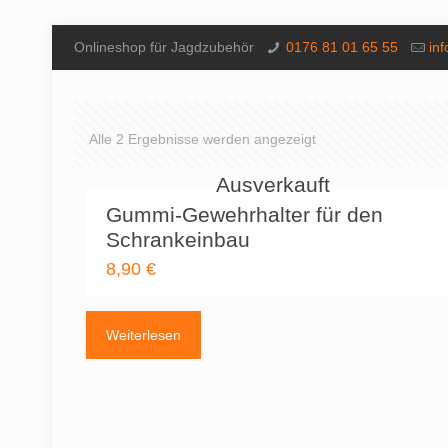
Onlineshop für Jagdzubehör
0176 81 01 65 55
in
Alle 2 Ergebnisse werden angezeigt
Ausverkauft
Gummi-Gewehrhalter für den
Schrankeinbau
8,90
€
Weiterlesen