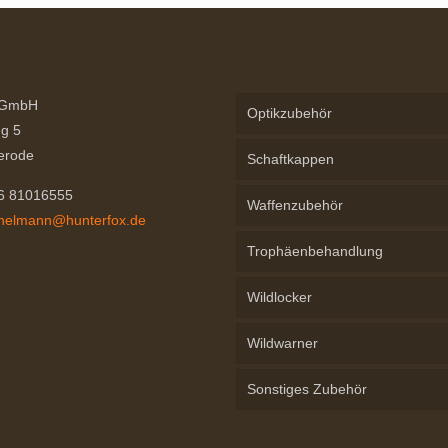
Optionen
können
auf
der
 GmbH
Produktseite
Optikzubehör
g 5
gewählt
erode
Schaftkappen
werden
76 81016555
Waffenzubehör
chelmann@hunterfox.de
Trophäenbehandlung
Wildlocker
Wildwarner
Sonstiges Zubehör