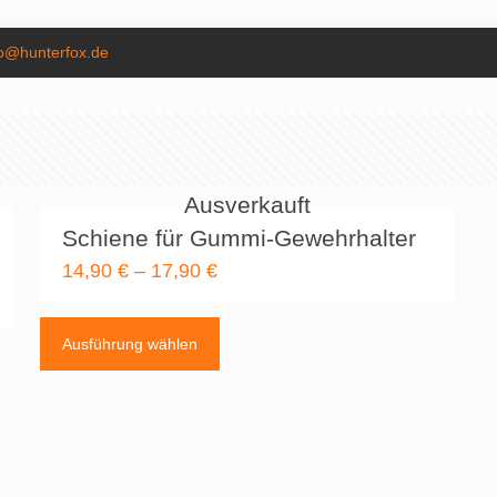
fo@hunterfox.de
Ausverkauft
Schiene für Gummi-Gewehrhalter
14,90
€
–
17,90
€
Dieses
Produkt
Ausführung wählen
weist
mehrere
Varianten
auf.
Die