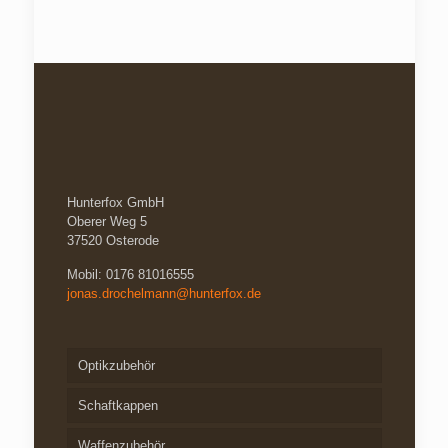
werden
Hunterfox GmbH
Oberer Weg 5
37520 Osterode
Mobil: 0176 81016555
jonas.drochelmann@hunterfox.de
Optikzubehör
Schaftkappen
Waffenzubehör