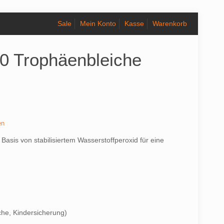
Sale
Mein Konto
Kasse
Warenkorb
10 Trophäenbleiche
en
 Basis von stabilisiertem Wasserstoffperoxid für eine
che, Kindersicherung)