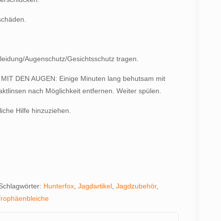
schäden.
eidung/Augenschutz/Gesichtsschutz tragen.
IT DEN AUGEN: Einige Minuten lang behutsam mit
tlinsen nach Möglichkeit entfernen. Weiter spülen.
liche Hilfe hinzuziehen.
Schlagwörter:
Hunterfox
,
Jagdartikel
,
Jagdzubehör
,
Trophäenbleiche