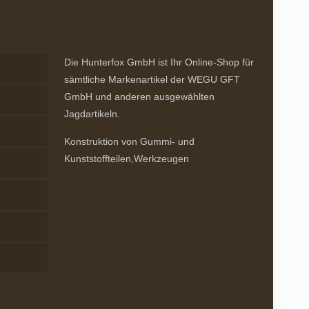
Optionen
können
auf
der
Die Hunterfox GmbH ist Ihr Online-Shop für
Produktseite
sämtliche Markenartikel der WEGU GFT
gewählt
GmbH und anderen ausgewählten
werden
Jagdartikeln.
Konstruktion von Gummi- und
Kunststoffteilen,Werkzeugen