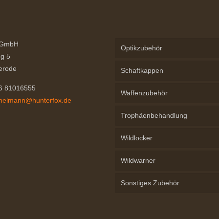
Die
Optionen
können
auf
 GmbH
Optikzubehör
der
g 5
Produktseite
erode
Schaftkappen
gewählt
76 81016555
werden
Waffenzubehör
chelmann@hunterfox.de
Trophäenbehandlung
Wildlocker
Wildwarner
Sonstiges Zubehör