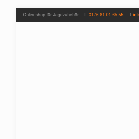
Onlineshop für Jagdzubehör
0176 81 01 65 55
in