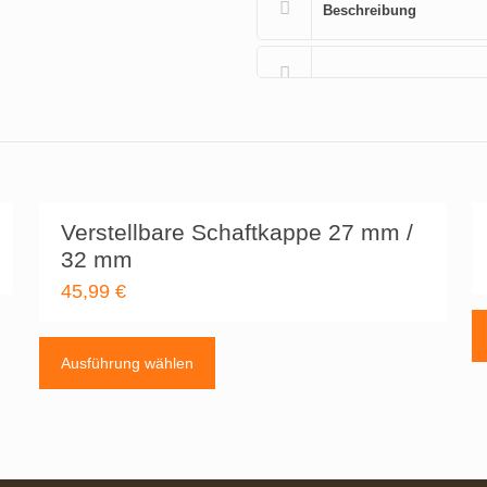
Beschreibung
Verstellbare Schaftkappe 27 mm /
32 mm
45,99
€
Dieses
Produkt
Ausführung wählen
weist
mehrere
Varianten
auf.