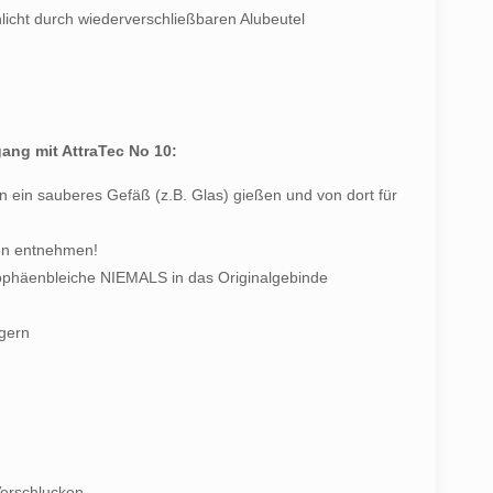
icht durch wiederverschließbaren Alubeutel
ang mit AttraTec No 10:
n ein sauberes Gefäß (z.B. Glas) gießen und von dort für
gen entnehmen!
phäenbleiche NIEMALS in das Originalgebinde
agern
erschlucken.