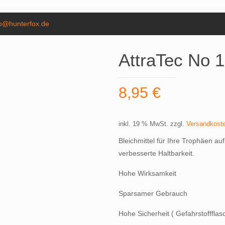
fo@hunterfox.de
AttraTec No 
8,95
€
inkl. 19 % MwSt.
zzgl.
Versandkost
Bleichmittel für Ihre Trophäen auf
verbesserte Haltbarkeit.
Hohe Wirksamkeit
Sparsamer Gebrauch
Hohe Sicherheit ( Gefahrstoffflas