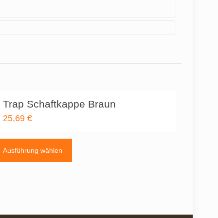
Trap Schaftkappe Braun
25,69
€
Dieses
Produkt
Ausführung wählen
weist
mehrere
Varianten
auf.
Die