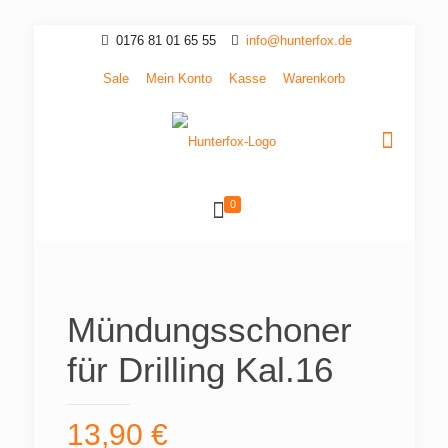
0176 81 01 65 55
info@hunterfox.de
Sale
Mein Konto
Kasse
Warenkorb
0
Mündungsschoner
für Drilling Kal.16
13,90
€