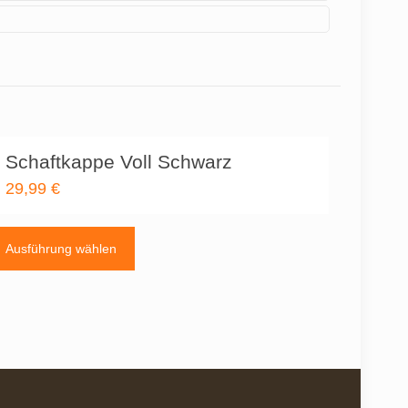
Schaftkappe Voll Schwarz
29,99
€
Dieses
Produkt
Ausführung wählen
weist
mehrere
Varianten
auf.
Die
Optionen
können