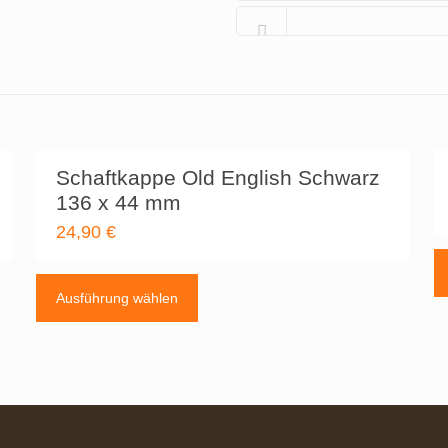
Schaftkappe Old English Schwarz
136 x 44 mm
24,90
€
Dieses
Produkt
Ausführung wählen
weist
mehrere
Varianten
auf.
Die
Optionen