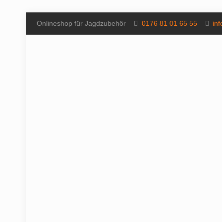
Onlineshop für Jagdzubehör
0176 81 01 65 55
in