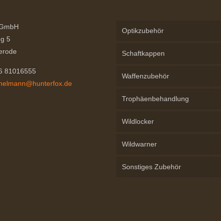
können
auf
 GmbH
Optikzubehör
der
g 5
Produktseite
erode
Schaftkappen
gewählt
76 81016555
werden
Waffenzubehör
chelmann@hunterfox.de
Trophäenbehandlung
Wildlocker
Wildwarner
Sonstiges Zubehör