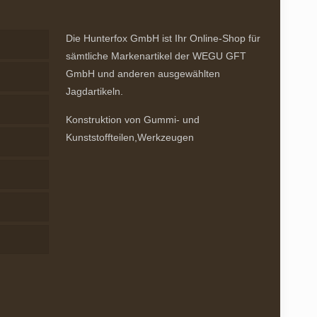
auf
der
Die Hunterfox GmbH ist Ihr Online-Shop für
Produktseite
sämtliche Markenartikel der WEGU GFT
gewählt
GmbH und anderen ausgewählten
werden
Jagdartikeln.
Konstruktion von Gummi- und
Kunststoffteilen,Werkzeugen