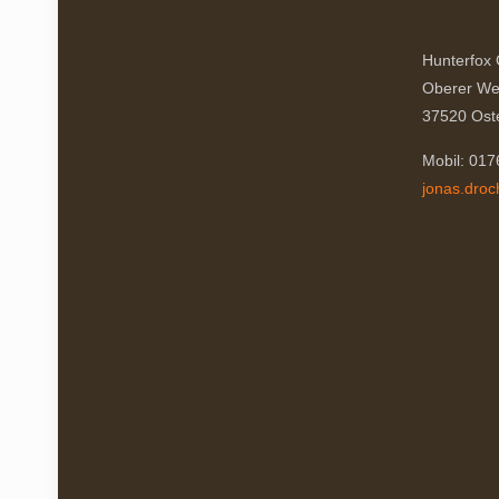
können
auf
Hunterfox
der
Oberer We
Produktseite
37520 Ost
gewählt
Mobil: 01
werden
jonas.dro