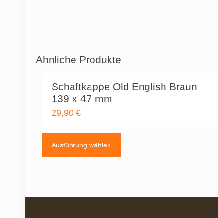
Ähnliche Produkte
Schaftkappe Old English Braun
139 x 47 mm
29,90
€
Dieses
Produkt
Ausführung wählen
weist
mehrere
Varianten
auf.
Die
Optionen