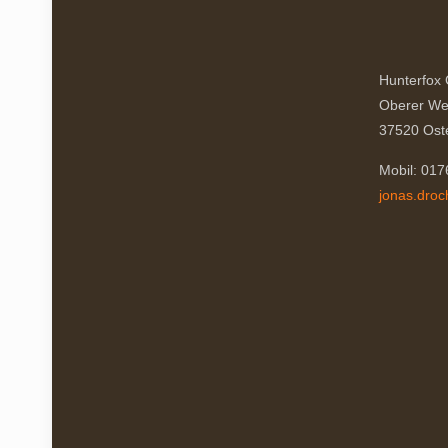
Optionen
können
auf
Hunterfox
der
Oberer We
Produktseite
37520 Ost
gewählt
werden
Mobil: 01
jonas.dro