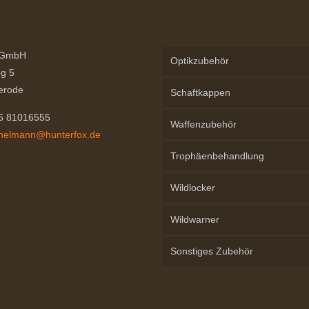
Optionen
können
auf
 GmbH
der
Optikzubehör
g 5
Produktseite
erode
Schaftkappen
gewählt
werden
76 81016555
Waffenzubehör
chelmann@hunterfox.de
Trophäenbehandlung
Wildlocker
Wildwarner
Sonstiges Zubehör