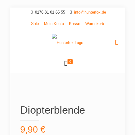
0176 81 01 65 55
info@hunterfox.de
Sale
Mein Konto
Kasse
Warenkorb
0
Diopterblende
9,90
€