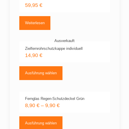
59,95
€
Weiterlesen
Ausverkauft
Zielfernrohrschutzkappe individuell
14,90
€
Dieses
Produkt
Ausführung wählen
weist
mehrere
Varianten
auf.
Die
Fernglas Regen-Schutzdeckel Grün
Optionen
8,90
€
–
9,90
€
können
auf
Dieses
der
Produkt
Ausführung wählen
Produktseite
weist