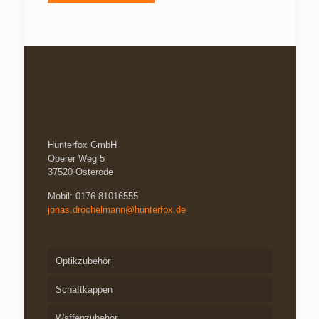
gewählt
mehrere
werden
Varianten
auf.
Die
Optionen
können
auf
der
Produktseite
gewählt
werden
Hunterfox GmbH
Oberer Weg 5
37520 Osterode
Mobil: 0176 81016555
jonas.drochelmann@hunterfox.de
Optikzubehör
Schaftkappen
Waffenzubehör